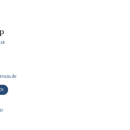
p
618
trum.de
EN
37