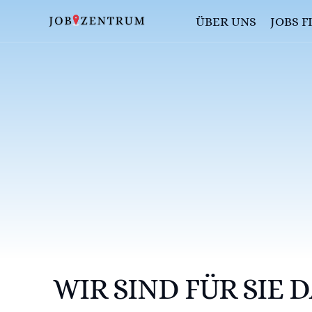
ÜBER UNS
JOBS 
JOBBÖRS
AUSBIL
FAQS
WIR SIND FÜR SIE D