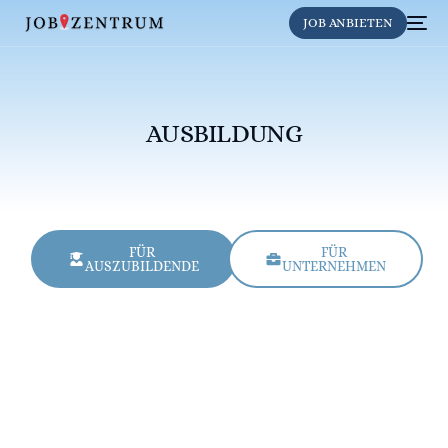
JOB ANBIETEN
AUSBILDUNG
FÜR
FÜR
AUSZUBILDENDE
UNTERNEHMEN