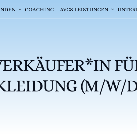
FINDEN
COACHING
AVGS LEISTUNGEN
UNTER
E
AVGS EINLÖSEN
DUNG
AVGS BEANTRAGEN
VERKÄUFER*IN FÜ
KLEIDUNG (M/W/D