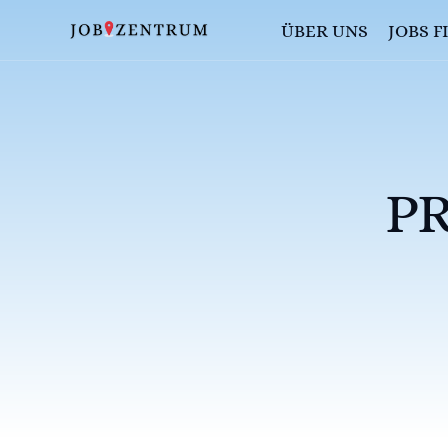
ÜBER UNS
JOBS 
JOBBÖRS
AUSBIL
P
FAQS