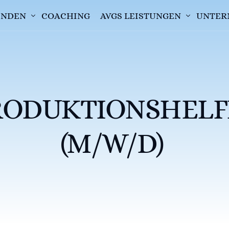
FINDEN
COACHING
AVGS LEISTUNGEN
UNTER
E
AVGS EINLÖSEN
DUNG
AVGS BEANTRAGEN
RODUKTIONSHELF
(M/W/D)